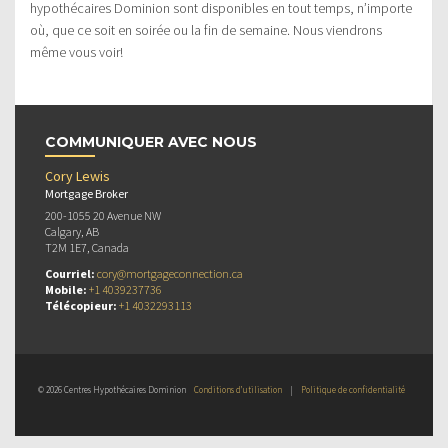
hypothécaires Dominion sont disponibles en tout temps, n’importe
où, que ce soit en soirée ou la fin de semaine. Nous viendrons
même vous voir!
COMMUNIQUER AVEC NOUS
Cory Lewis
Mortgage Broker
200-1055 20 Avenue NW
Calgary, AB
T2M 1E7, Canada
Courriel:
cory@mortgageconnection.ca
Mobile:
+1 4039237736
Télécopieur:
+1 4032293113
© 2026 Centres Hypothécaires Dominion
Conditions d’utilisation
|
Politique de confidentialité