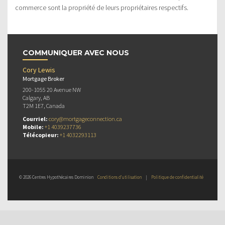
commerce sont la propriété de leurs propriétaires respectifs.
COMMUNIQUER AVEC NOUS
Cory Lewis
Mortgage Broker
200-1055 20 Avenue NW
Calgary, AB
T2M 1E7, Canada
Courriel:
cory@mortgageconnection.ca
Mobile:
+1 4039237736
Télécopieur:
+1 4032293113
© 2026 Centres Hypothécaires Dominion
Conditions d’utilisation
|
Politique de confidentialité