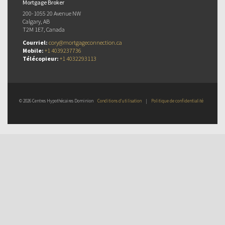
Mortgage Broker
200-1055 20 Avenue NW
Calgary, AB
T2M 1E7, Canada
Courriel:
cory@mortgageconnection.ca
Mobile:
+1 4039237736
Télécopieur:
+1 4032293113
© 2026 Centres Hypothécaires Dominion
Conditions d’utilisation
|
Politique de confidentialité